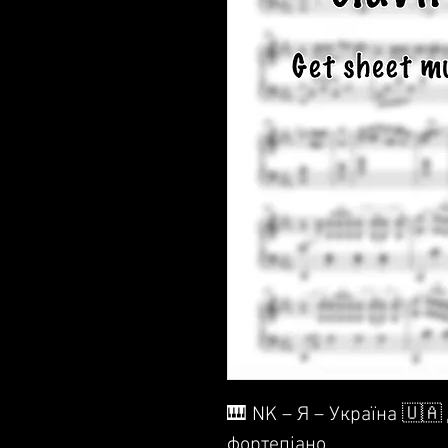
🎹 NK – Я – Україна 🇺🇦
фортепіано.