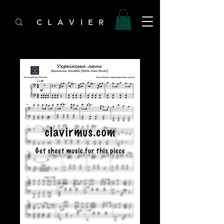
C L A V I E R