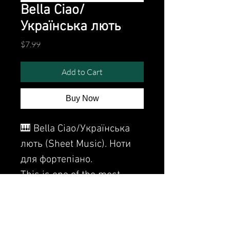
Bella Ciao/
Українська лють
Price
$7.99
Add to Cart
Buy Now
🎹 Bella Ciao/Українська
лють (Sheet Music). Ноти
для фортепіано.
This is one of the most
popular Ukrainian songs.
Watch video (Дивись відео