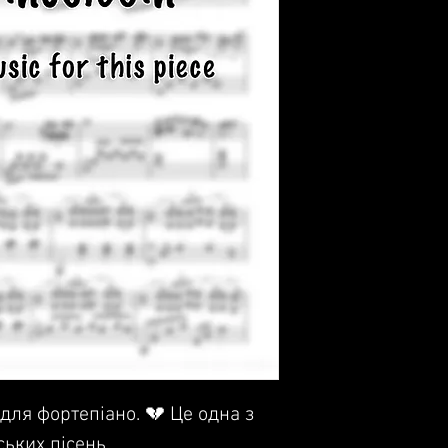
 для фортепіано. 💔 Це одна з
ьких пісень.