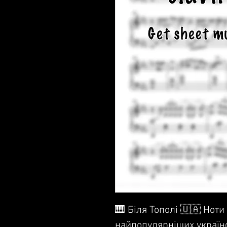
🎹 Біля Тополі 🇺🇦 Ноти
найпопулярніших українс