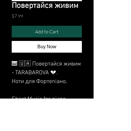
Повертайся живим
Price
$7.99
Add to Cart
Buy Now
🎹 🇺🇦 Повертайся живим
- TARABAROVA 💔.
Ноти для Фортепіано.
Sheet Music for piano.
Watch the video of me
perfoming this song: