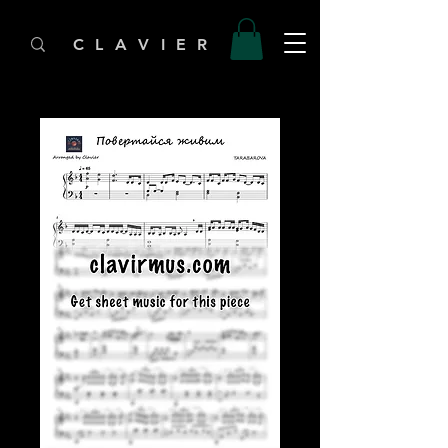
C L A V I E R