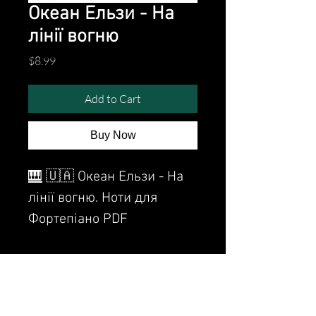
Oкеан Ельзи - На
лінії вогню
Price
$8.99
Add to Cart
Buy Now
🎹
🇺🇦 Oкеан Ельзи - На
лінії вогню. Ноти для
Фортепіано PDF
Sheet Music for piano.
Watch the video of me
perfoming this song: