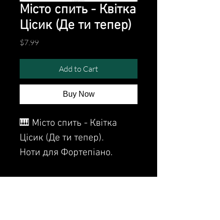
Місто спить - Квітка
Цісик (Де ти тепер)
Price
$7.99
Add to Cart
Buy Now
🎹 Місто спить - Квітка
Цісик (Де ти тепер).
Ноти для Фортепіано.
Sheet Music for piano.
Watch the video of me
perfoming this song: