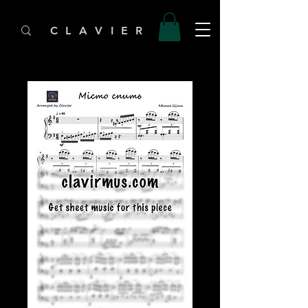
C L A V I E R