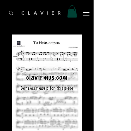
C L A V I E R