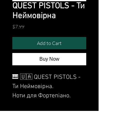
QUEST PISTOLS - Ти
Неймовірна
Price
$7.99
Add to Cart
Buy Now
🎹 🇺🇦 QUEST PISTOLS -
Ти Неймовірна.
Ноти для Фортепіано.
Sheet Music for piano.
Watch the video of me
perfoming this song: