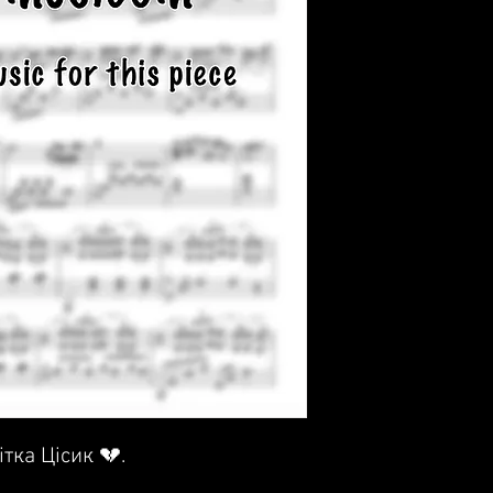
ітка Цісик 💔.