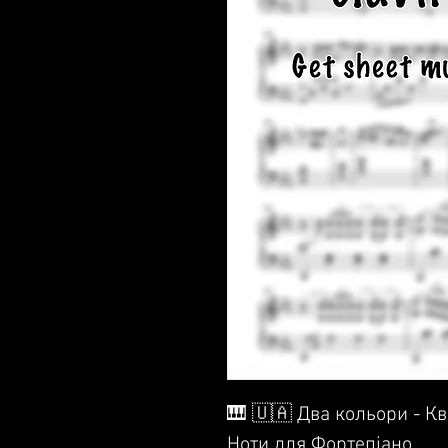
🎹 🇺🇦 Два кольори - Кв
Ноти для Фортепіано.