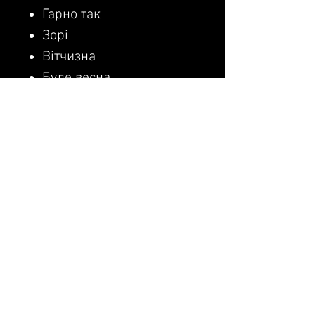
Гарно так
Зорі
Вітчизна
Буде весна
Bella Ciao/Українська
лють
Кохання
Kupala
Я - Україна
Без бою
Журавлі