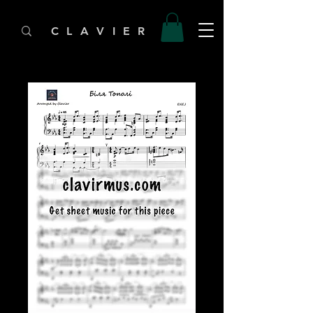
C L A V I E R