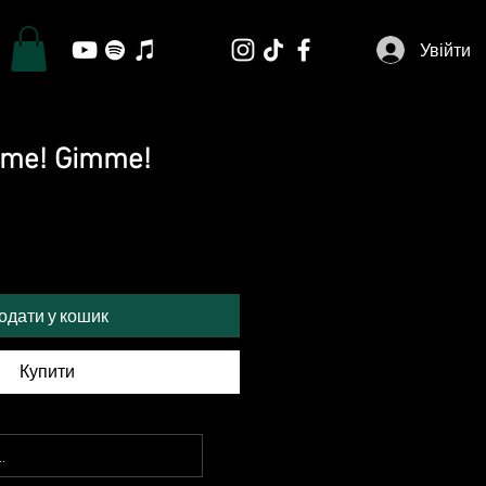
Увійти
mme! Gimme!
одати у кошик
Купити