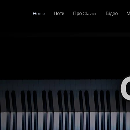
Home
Ноти
Про Clavier
Відео
М