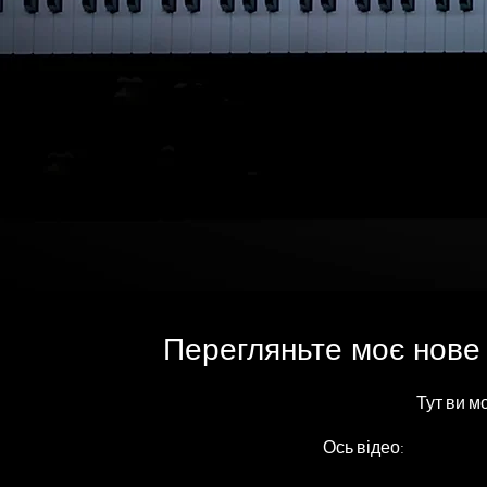
Перегляньте моє нове 
Тут ви м
Ось відео: