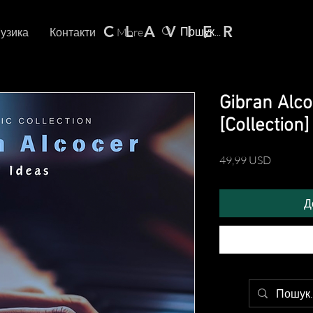
C L A V I E R
узика
Контакти
More
Gibran Alco
[Collection]
Ціна
49,99 USD
Д