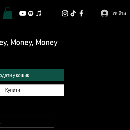
Увійти
ey, Money, Money
одати у кошик
Купити