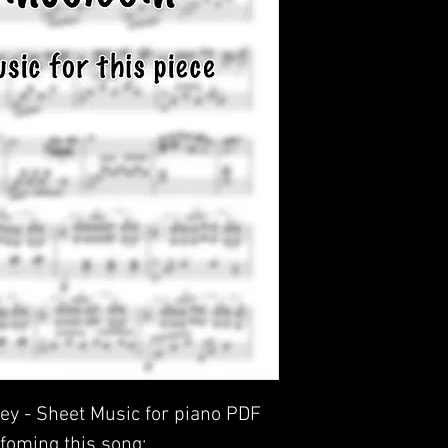
ey - Sheet Music for piano PDF
foming this song: