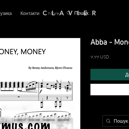
C L A V I E R
узика
Контакти
More
Abba - Mon
Ціна
9,99 USD
Д