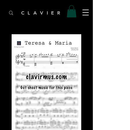
C L A V I E R