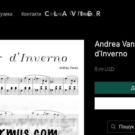
C L A V I E R
узика
Контакти
More
Andrea Van
d'Inverno
Ціна
8,99 USD
Д