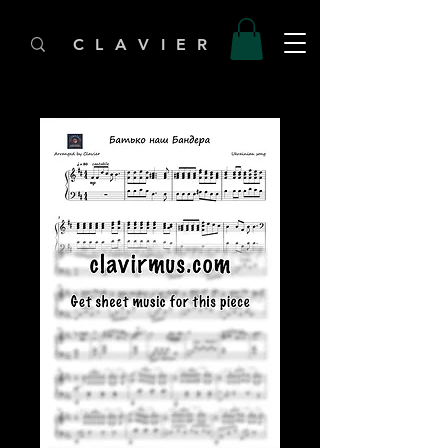
C L A V I E R