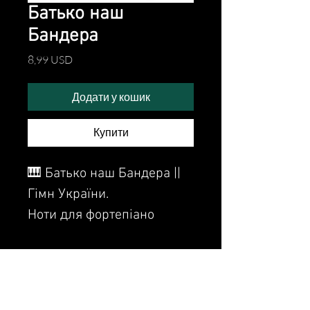
Батько наш
Бандера
Ціна
8,99 USD
Додати у кошик
Купити
🎹 Батько наш Бандера ||
Гімн України.
Ноти для фортепіано
Sheet Music for piano.
Watch the video of me
perfoming this song: