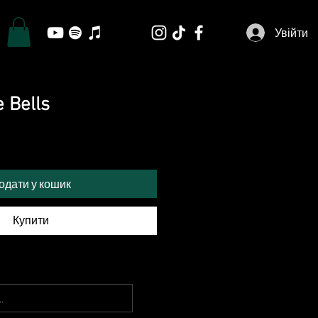
Увійти
e Bells
одати у кошик
Купити