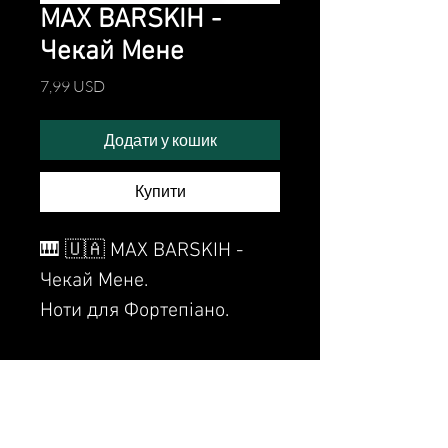
MAX BARSKIH -
Чекай Мене
Ціна
7,99 USD
Додати у кошик
Купити
🎹 🇺🇦 MAX BARSKIH -
Чекай Мене.
Ноти для Фортепіано.
Sheet Music for piano.
Watch the video of me
perfoming this song: