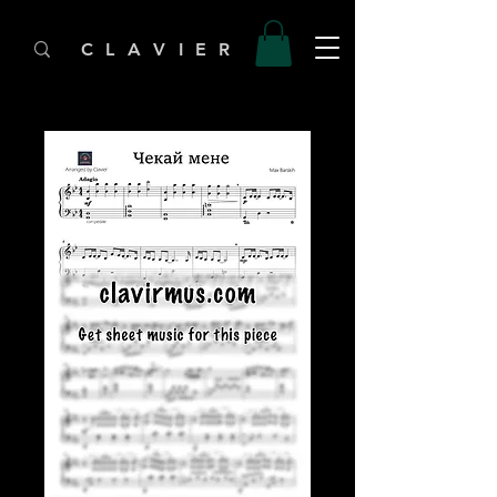
C L A V I E R