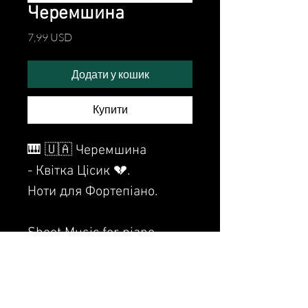
Черемшина
Ціна
7,99 USD
Додати у кошик
Купити
🎹 🇺🇦 Черемшина
- Квітка Цісик 💔.
Ноти для Фортепіано.
Sheet Music for piano.
Watch the video of me
perfoming this song: