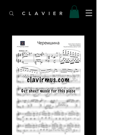
C L A V I E R