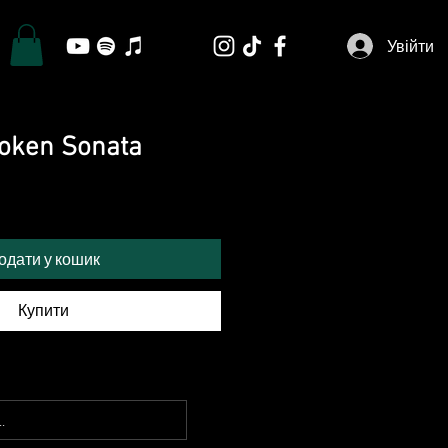
Увійти
roken Sonata
одати у кошик
Купити