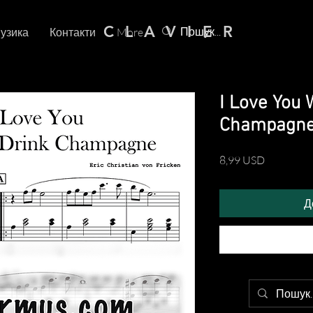
C L A V I E R
узика
Контакти
More
I Love You 
Champagne 
Ціна
8,99 USD
Д