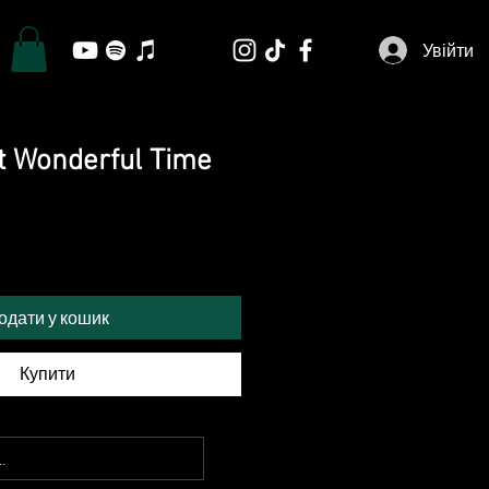
Увійти
st Wonderful Time
одати у кошик
Купити