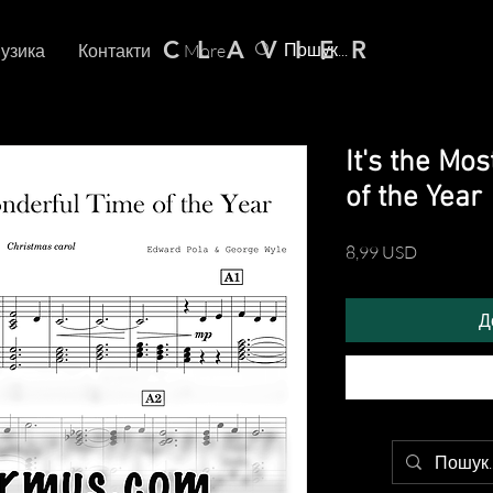
C L A V I E R
узика
Контакти
More
It's the Mo
of the Year
Ціна
8,99 USD
Д