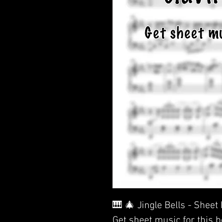
🎹 🎄 Jingle Bells - Sheet
Get sheet music for this 