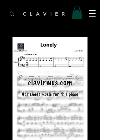
C L A V I E R