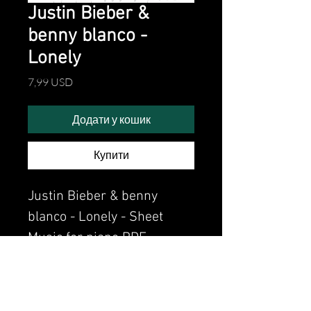
Justin Bieber &
benny blanco -
Lonely
Ціна
7,99 USD
Додати у кошик
Купити
Justin Bieber & benny
blanco - Lonely - Sheet
Music for piano PDF
Watch the video of me
perfoming this song: