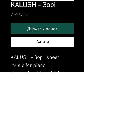
KALUSH - Зорі
Ціна
7,99 USD
Додати у кошик
Купити
KALUSH - Зорі sheet
music for piano.
Here's the video of this
piece:
Watch video (Дивись відео
цього твору)