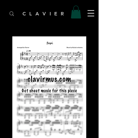
C L A V I E R