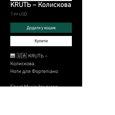
KRUTЬ – Колискова
Ціна
7,99 USD
Додати у кошик
Купити
🎹 🇺🇦 KRUTЬ –
Колискова.
Ноти для Фортепіано.
Sheet Music for piano.
Watch the video of me
perfoming this song: