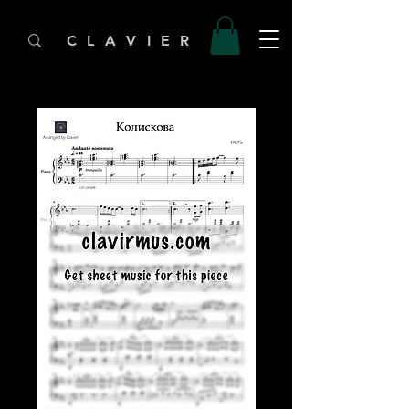
C L A V I E R