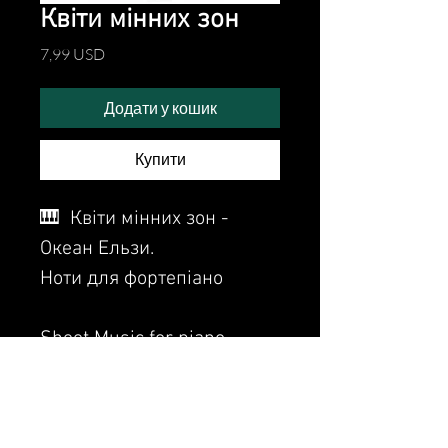
Квіти мінних зон
Ціна
7,99 USD
Додати у кошик
Купити
🎹 Квіти мінних зон -
Океан Ельзи.
Ноти для фортепіано
Sheet Music for piano.
Watch the video of me
perfoming this song: