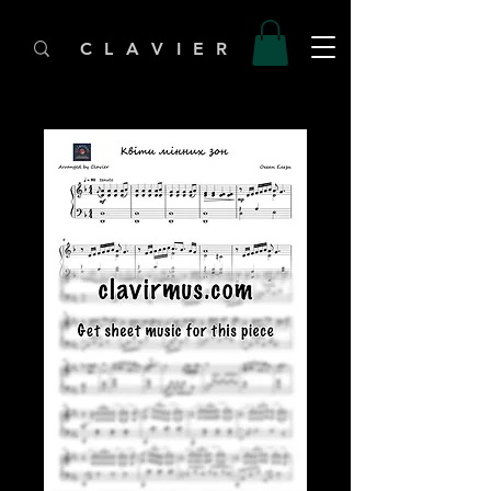
C L A V I E R