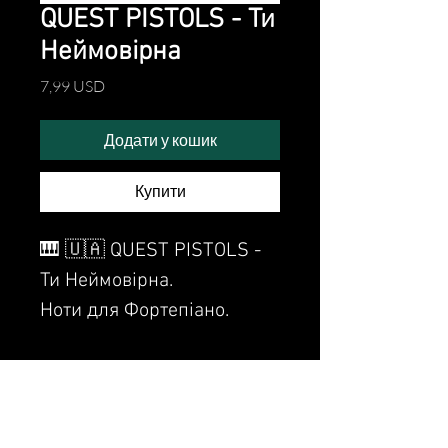
QUEST PISTOLS - Ти
Неймовірна
Ціна
7,99 USD
Додати у кошик
Купити
🎹 🇺🇦 QUEST PISTOLS -
Ти Неймовірна.
Ноти для Фортепіано.
Sheet Music for piano.
Watch the video of me
perfoming this song: