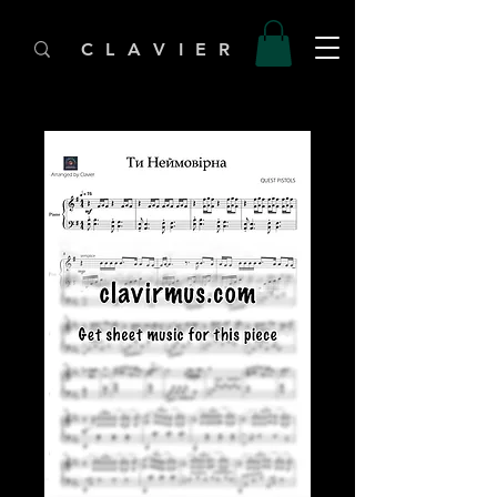
C L A V I E R