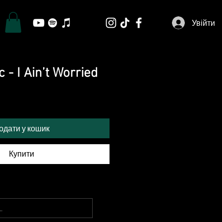
Увійти
 - I Ain’t Worried
одати у кошик
Купити