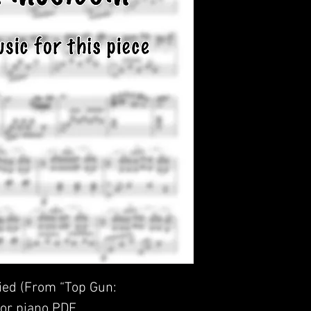
ried (From “Top Gun:
for piano PDF