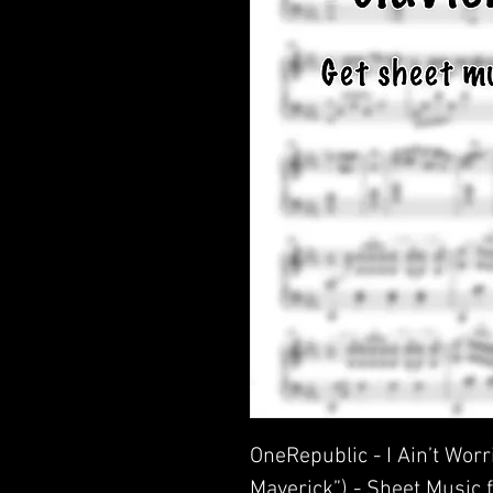
OneRepublic - I Ain’t Wor
Maverick”) - Sheet Music 