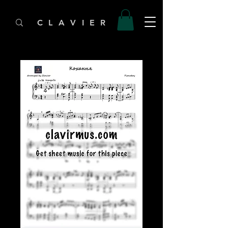
C L A V I E R