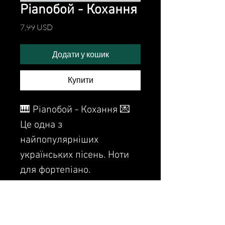
Pianoбой - Кохання
Ціна
7,99 USD
Додати у кошик
Купити
🎹 Pianoбой - Кохання 💌
Це одна з
найпопулярніших
українських пісень. Ноти
для фортепіано.
This is one of the most
popular Ukrainian songs.-