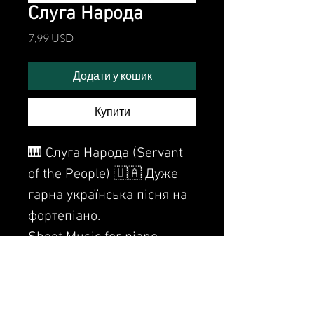
Слуга Народа
Ціна
7,99 USD
Додати у кошик
Купити
🎹 Слуга Народа (Servant
of the People) 🇺🇦 Дуже
гарна українська пісня на
фортепіано.
Sheet Music for piano.
Watch video (Дивись відео