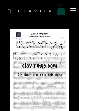
C L A V I E R