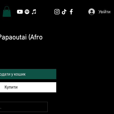
Увійти
apaoutai (Afro
одати у кошик
Купити