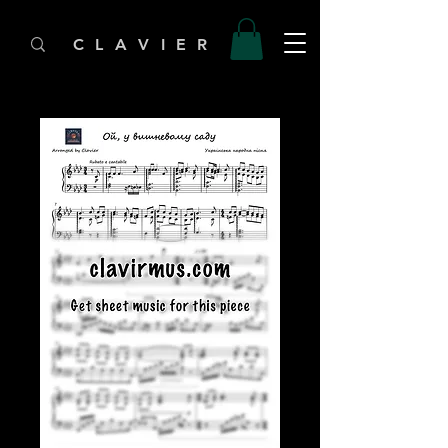
C L A V I E R