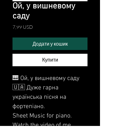
Ой, у вишневому
саду
Ціна
7,99 USD
Додати у кошик
Купити
🎹 Ой, у вишневому саду
🇺🇦 Дуже гарна
українська пісня на
фортепіано.
Sheet Music for piano.
Watch the video of me
perfoming this song: