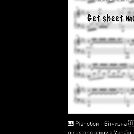
🎹 Pianoбой - Вітчизна 
пісня про війну в Україні