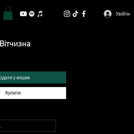
Увійти
 Вітчизна
одати у кошик
Купити