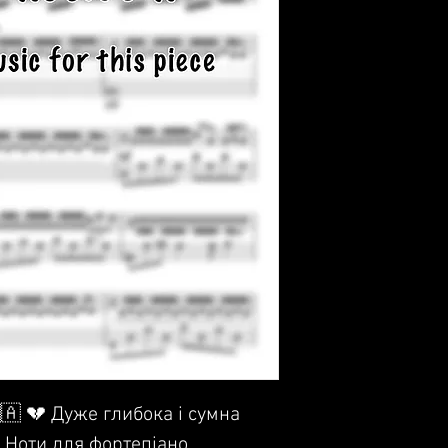
🇦 💔 Дуже глибока і сумна
. Ноти для фортепіано.