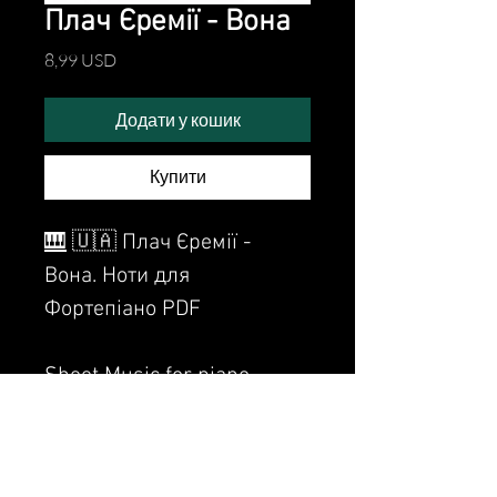
Плач Єремії - Вона
Ціна
8,99 USD
Додати у кошик
Купити
🎹
🇺🇦 Плач Єремії -
Вона. Ноти для
Фортепіано PDF
Sheet Music for piano.
Watch the video of me
perfoming this song: