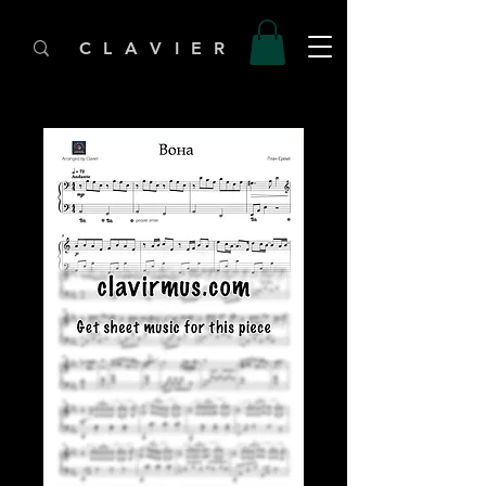
C L A V I E R